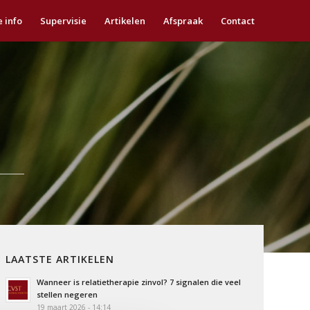
e info
Supervisie
Artikelen
Afspraak
Contact
LAATSTE ARTIKELEN
Wanneer is relatietherapie zinvol? 7 signalen die veel
stellen negeren
19 maart 2026 - 14:14