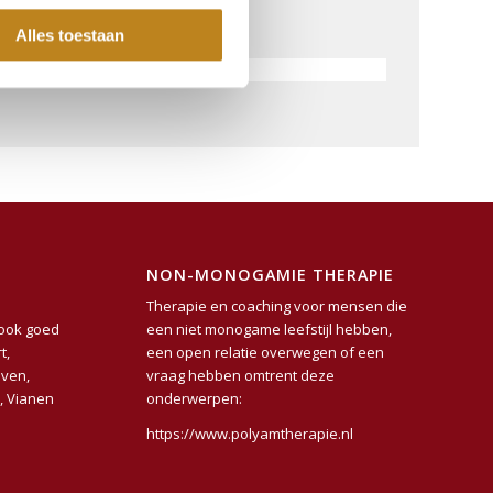
Alles toestaan
VOLG ONS OP FACEBOOK
NON-MONOGAMIE THERAPIE
Therapie en coaching voor mensen die
 ook goed
een niet monogame leefstijl hebben,
t
,
een open relatie overwegen of een
oven
,
vraag hebben omtrent deze
n
,
Vianen
onderwerpen:
https://www.polyamtherapie.nl