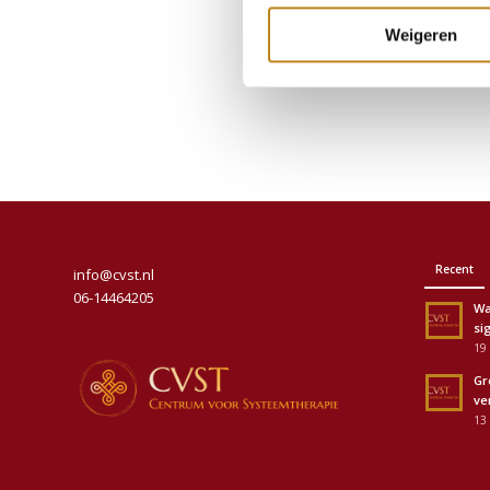
Weigeren
Recent
info@cvst.nl
06-14464205
Wa
sig
19 
Gr
ve
13 