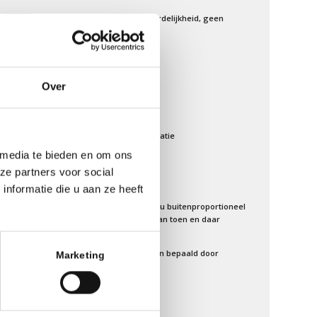
Grenzen in relaties: verantwoordelijkheid, geen
controle
13 februari 2026 - 10:22
Vertrouwen is geen veiligheid
13 februari 2026 - 09:25
Over
Je partner helpen? niet doen!
14 maart 2023 - 14:36
Gelijkwaardigheid in Partnerrelatie
5 maart 2023 - 16:17
 media te bieden en om ons
Op zoek naar meer verbinding
ze partners voor social
17 januari 2023 - 12:14
nformatie die u aan ze heeft
Als jouw reactie in het hier en nu buitenproportioneel
lijkt, is het zeer waarschijnlijk van toen en daar
10 januari 2023 - 12:00
Romantische interacties worden bepaald door
Marketing
hechting
3 januari 2023 - 11:49