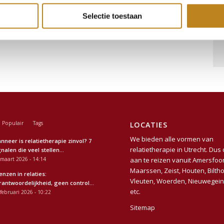
Selectie toestaan
Populair
Tags
LOCATIES
We bieden alle vormen van
nneer is relatietherapie zinvol? 7
relatietherapie in
Utrecht
. Dus
nalen die veel stellen...
maart 2026 - 14:14
aan te reizen vanuit
Amersfoor
Maarssen
,
Zeist
,
Houten,
Bilth
enzen in relaties:
Vleuten,
Woerden
,
Nieuwegei
rantwoordelijkheid, geen control...
etc.
februari 2026 - 10:22
Sitemap