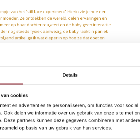
lmpje van het ‘still face experiment’. Hierin zie je hoe een
haar moeder. Ze ontdekken de wereld, delen ervaringen en
et meer op haar dochter reageert en de baby geen interactie
eder nog steeds fysiek aanwezig, de baby raakt in paniek
olgend artikel ga ik wat dieper in op hoe ze dat doet en
ieproblemen. Nu even terug naar het experiment. Wat mij
gheid van moeder, zelfs panikeert ondanks de
j een fijne jeugd hebben gehad en er dus geen reden is om
e aanwezigheid en basisverzorging is meestal wel in
 dan alleen de bevrediging van basisbehoeften om ons
Details
met de Rheus apen, werd duidelijk dat apen op zoek gaan
en niet over fysieke aanwezigheid of verzorging.
nks dat mama op geen meter afstand van haar dochter is.
 van cookies
at, reageert op de baby. Dit gaat over responsiviteit, een
ent en advertenties te personaliseren, om functies voor social
, in relatie is. Als deze behoefte in de kindertijd
. Ook delen we informatie over uw gebruik van onze site met on
ek naar manieren om deze onveiligheid van alleen zijn te
 de baby zich gedraagt in het filmpje om de connectie met
e. Deze partners kunnen deze gegevens combineren met andere i
es, draaien ons weg, worden boos, huilen etc. Als er een
erzameld op basis van uw gebruik van hun services.
 wil hechten, worden we uitgenodigd om uit de overleving
erop vertrouwen dat het dit keer wel veilig is. Zo niet,