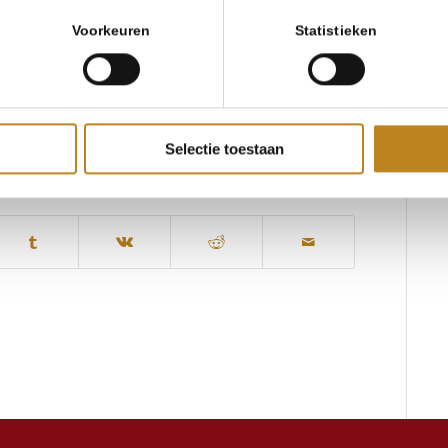
e blijven volhouden. Hierover in volgende artikelen meer.
Voorkeuren
Statistieken
staansrecht geeft: alleen als iemand reageert op ons,
rust, een ontspanning omdat we er mogen zijn, dat we
n we onze ervaringen en gevoelens.
Selectie toestaan