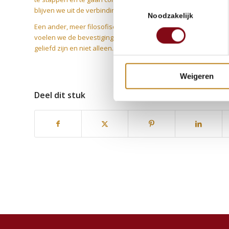
Toestemmingsselectie
blijven we uit de verbinding door ons overlevingsmechanisme t
Noodzakelijk
Een ander, meer filosofisch beeld is dat responsiviteit ons be
voelen we de bevestiging dat we bestaan. Dan voelen we een 
geliefd zijn en niet alleen. Dan lachen we, spelen we en dele
Weigeren
Deel dit stuk