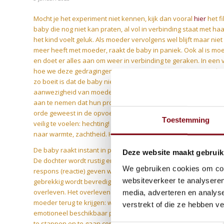
Mocht je het experiment niet kennen, kijk dan vooral
hier
het fi
baby die nog niet kan praten, al vol in verbinding staat met 
het kind voelt geluk. Als moeder vervolgens wel blijft maar ni
meer heeft met moeder, raakt de baby in paniek. Ook al is mo
en doet er alles aan om weer in verbinding te geraken. In een v
hoe we deze gedragingen terugzien in volwassen partnerrelat
zo boeit is dat de baby niet gerustgesteld is door de aanwezi
aanwezigheid van moeder. Zoveel cliënten vertellen mij dat zi
aan te nemen dat hun problemen komen door hun opvoeding. D
orde geweest in de opvoeding. Echter, we hebben meer nodig
Toestemming
veilig te voelen: hechting! In het experiment van Harlow, die 
naar warmte, zachtheid. Hechting gaat over warmte, zachtheid 
De baby raakt instant in paniek als mama niet reageert, onda
Deze website maakt gebruik
De dochter wordt rustig en vrolijk als moeder het contact aanga
We gebruiken cookies om cont
respons (reactie) geven waardoor de baby voelt dat het samen is
websiteverkeer te analyseren
gebrekkig wordt bevredigd, raken we angstig en gaan we op zo
overleven. Het overleven ziet er grofweg hetzelfde uit als hoe
media, adverteren en analys
moeder terug te krijgen: we zwaaien, schreeuwen, maken grapj
verstrekt of die ze hebben v
emotioneel beschikbaar persoon in ons leven komt dat met ons
te stappen en te gaan connecten. Als we dat nog durven, als we 