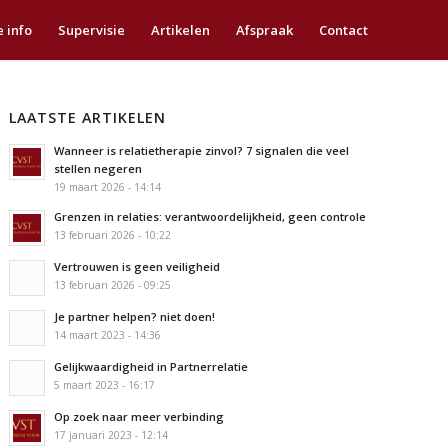
e info
Supervisie
Artikelen
Afspraak
Contact
LAATSTE ARTIKELEN
Wanneer is relatietherapie zinvol? 7 signalen die veel
stellen negeren
19 maart 2026 - 14:14
Grenzen in relaties: verantwoordelijkheid, geen controle
13 februari 2026 - 10:22
Vertrouwen is geen veiligheid
13 februari 2026 - 09:25
Je partner helpen? niet doen!
14 maart 2023 - 14:36
Gelijkwaardigheid in Partnerrelatie
5 maart 2023 - 16:17
Op zoek naar meer verbinding
17 januari 2023 - 12:14