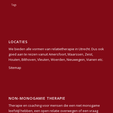
Tags
LOCATIES
We bieden alle vormen van relatietherapie in
Utrecht
. Dus ook
goed aan te reizen vanuit
Amersfoort
,
Maarssen
,
Zeist
,
Houten,
Bilthoven
,
Vleuten,
Woerden
,
Nieuwegein
,
Vianen
etc.
Sitemap
NON-MONOGAMIE THERAPIE
Therapie en coaching voor mensen die een niet monogame
leefstijl hebben, een open relatie overwegen of een vraag