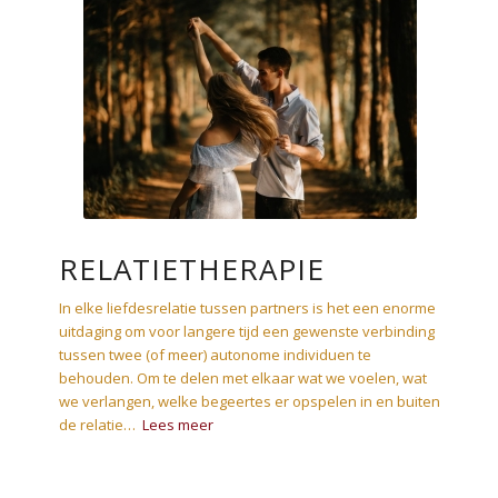
RELATIETHERAPIE
In elke liefdesrelatie tussen partners is het een enorme
uitdaging om voor langere tijd een gewenste verbinding
tussen twee (of meer) autonome individuen te
behouden. Om te delen met elkaar wat we voelen, wat
we verlangen, welke begeertes er opspelen in en buiten
de relatie…
Lees meer