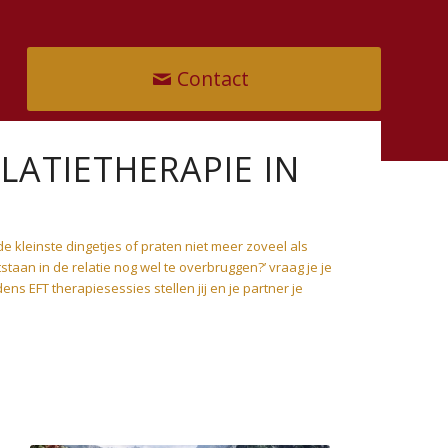
Contact
LATIETHERAPIE IN
r de kleinste dingetjes of praten niet meer zoveel als
tstaan in de relatie nog wel te overbruggen?’ vraag je je
ens EFT therapiesessies stellen jij en je partner je