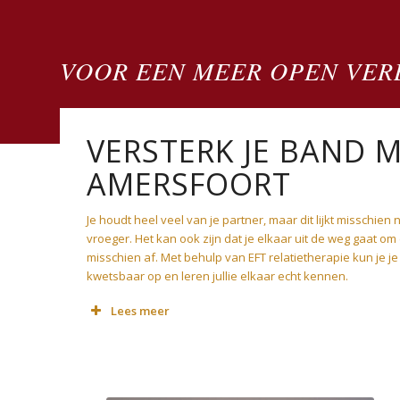
VOOR EEN MEER OPEN VER
VERSTERK JE BAND M
AMERSFOORT
Je houdt heel veel van je partner, maar dit lijkt misschien 
vroeger. Het kan ook zijn dat je elkaar uit de weg gaat om 
misschien af. Met behulp van EFT relatietherapie kun je je 
kwetsbaar op en leren jullie elkaar echt kennen.
Lees meer