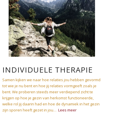
INDIVIDUELE THERAPIE
Samen kijken we naar hoe relaties jou hebben gevormd
tot wie je nu bent en hoe jij relaties vormgeeft zoals je
bent. We proberen steeds meer verdiepend zicht te
krijgen op hoe je gezin van herkomst functioneerde,
welke rol jij daarin had en hoe de dynamiek in het gezin
zijn sporen heeft gezet in jou…
Lees meer