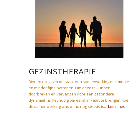
GEZINSTHERAPIE
Binnen elk gezin ontstaat een samenwerking met mooie
en minder fijne patronen. Om deze te kunnen
doorbreken en vervangen door een gezondere
dynamiek, is het nodig om eerst in kaart te brengen hoe
de samenwerking was of nu nog steeds is…
Lees meer