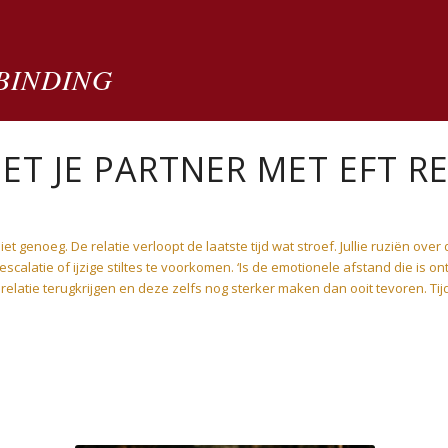
BINDING
ET JE PARTNER MET EFT RE
niet genoeg. De relatie verloopt de laatste tijd wat stroef. Jullie ruziën ove
escalatie of ijzige stiltes te voorkomen. ‘Is de emotionele afstand die is on
relatie terugkrijgen en deze zelfs nog sterker maken dan ooit tevoren. Tijd