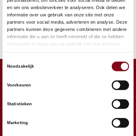
Dat woord roept bij mij vooral verwarring op. Daarom ben ik dit
en om ons websiteverkeer te analyseren. Ook delen we
gaan benaderen als een onderzoek: wat betekent
informatie over uw gebruik van onze site met onze
vertrouwen eigenlijk, […]
partners voor social media, adverteren en analyse. Deze
partners kunnen deze gegevens combineren met andere
informatie die u aan ze heeft verstrekt of die ze hebben
verzameld op basis van uw gebruik van hun services.
Toestemmingsselectie
Noodzakelijk
info@cvst.nl
Voorkeuren
06-14464205
Statistieken
Marketing