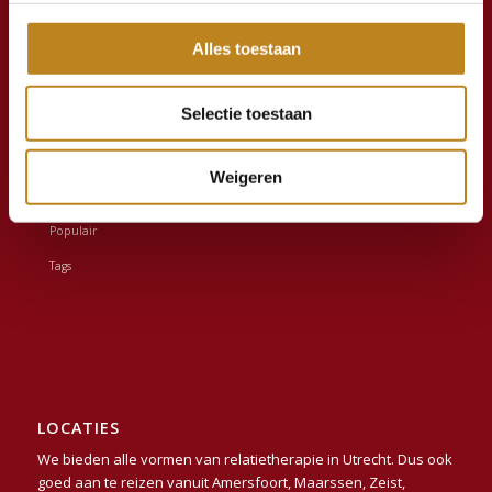
Alles toestaan
Recent
Wanneer is relatietherapie zinvol? 7 signalen die veel
Selectie toestaan
stellen...
19 maart 2026 - 14:14
Grenzen in relaties: verantwoordelijkheid, geen control...
Weigeren
13 februari 2026 - 10:22
Populair
Tags
LOCATIES
We bieden alle vormen van relatietherapie in
Utrecht
. Dus ook
goed aan te reizen vanuit
Amersfoort
,
Maarssen
,
Zeist
,