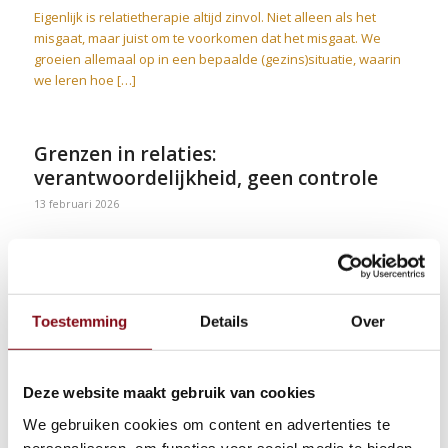
Eigenlijk is relatietherapie altijd zinvol. Niet alleen als het
misgaat, maar juist om te voorkomen dat het misgaat. We
groeien allemaal op in een bepaalde (gezins)situatie, waarin
we leren hoe […]
Grenzen in relaties:
verantwoordelijkheid, geen controle
13 februari 2026
Het onderwerp grenzen is beladen. Zeker in relaties. In
situaties waarin sprake is van een machtsverhouding of een
ongelijkwaardige relatie, gelden er andere
verantwoordelijkheden voor de persoon met meer macht. […]
Toestemming
Details
Over
Vertrouwen is geen veiligheid
Deze website maakt gebruik van cookies
13 februari 2026
We gebruiken cookies om content en advertenties te
Mij werd gevraagd een artikel te schrijven over vertrouwen.
personaliseren, om functies voor social media te bieden